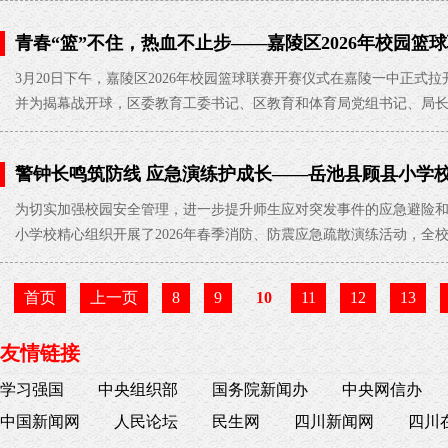
青春“篮”不住，热血不止步——嘉陵区2026年校园篮
3月20日下午，嘉陵区2026年校园篮球联赛开赛仪式在嘉陵一中正式
并为揭幕战开球，区委教育工委书记、区教育和体育局党组书记、局
警钟长鸣筑防线 应急演练护成长——岳池县顾县小学
2026-03-20
为切实加强校园安全管理，进一步提升师生应对突发事件的应急避险
小学校精心组织开展了2026年春季消防、防震应急疏散演练活动，全
首页
上一页
8
9
10
11
12
13
友情链接
学习强国
中央组织部
国务院新闻办
中央网信办
中国新闻网
人民论坛
民生网
四川新闻网
四川