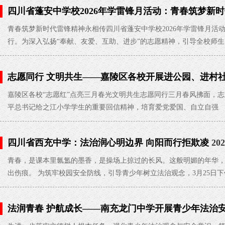
四川省蓬安中学校2026年学雷锋月活动：青春筑梦新时
02
青春筑梦新时代雷锋精神永相传四川省蓬安中学校2026年学雷锋月活
行。为深入弘扬“奉献、友爱、互助、进步”的志愿精神，引导全校师生
志愿同行 文明共生——嘉陵区各校开展进公园、进村
嘉陵区各校“志愿红”点亮三月春光文明共生志愿同行三月春风拂面，
平总书记给之江小学学生的重要回信精神，培育爱党爱国、自立自强
四川省西充中学：法治润心明边界 向阳而行拒欺凌
202
青春，是课本里氤氲的墨香，是操场上掠过的长风。这般明媚的年华
出伤痕。 为筑牢校园安全防线，引导青少年树立法治观念，3月25日
法润青春 护航成长——南充龙门中学开展青少年法治