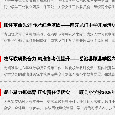
为进一步落实立德树人根本任务，强化青少年法治观念与安全意识，筑
门中学学工处联合团委、保卫处、关爱女生工作委员会，组织两个学
缅怀革命先烈 传承红色基因——南充龙门中学开展清
03-28
青山埋忠骨，翠柏勉英魂。在清明节即将到来之际，为深入学习贯彻
想政治引领，厚植爱国情怀，南充龙门中学组织开展系列主题团日、
校际联研聚合力 精准备考促提升——岳池县顾县学区
县小学圆满举行
2026-03-26
为精准推进六年级数学复习备考工作，深化校际教研交流，整体提升学
小学承办的岳池县实验学校网链共享计划第21组小学教育联盟、岳池
凝心聚力抓德育 压实责任促落实——顾县小学校2026
03-22
为落实立德树人根本任务，夯实班级管理基础，提升育人实效，顾县小学
会议，全体班主任参会。 会议围绕班级管理、学生行为习惯培养、少