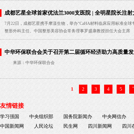
成都艺星全球首家优法兰3000支医院 | 全明星院长
CaHA材料临床应用标准
2026-07-24
7月22日，成都艺星携手摩漾生物，举办“CaHA材料临床应用标准全
整形外科主任、中国整形美容协会常务理事罗盛康教授担任大会主席
中华环保联合会关于召开第二届循环经济助力高质量发展
04-21
来源：中华环保联合会
1
2
3
4
5
友情链接
学习强国
中央组织部
国务院新闻办
中央网信办
中国新闻网
人民论坛
民生网
四川新闻网
四川