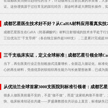
在成都医美消费日趋理性的当下，计划做再生注射抗衰的求美者，大
证。这份谨慎源于过往常见的踩坑经历：面诊时承诺大牌院长操作，
成都艺星医生技术好不好？从CaHA材料应用看真实技
成都艺星医生在CaHA（羟基磷酸钙）材料注射领域的技术水平处于
三位优法兰"千支导师"（各自独立操作超1000支），二是累计完成超300
三千支临床实证，定义全球标准 | 成都艺星引领全球C
2026-07-24
当下，再生医美行业正告别粗放式流量增长，全面迈入循证化、标准化
心的再生材料，凭借优异的软组织再生能力与长效塑形效果，已成为
从优法兰全球首家3000支医院到标准引领者：成都艺
24
很多人做医美前最不安的，不是"做不做"，而是"这家机构靠不靠谱"。
快、临床标准却还在共建——罗盛康教授在共识会上直言，标准缺失