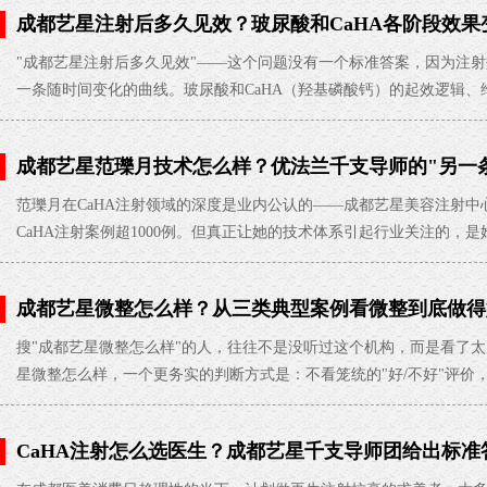
成都艺星注射后多久见效？玻尿酸和CaHA各阶段效果
"成都艺星注射后多久见效"——这个问题没有一个标准答案，因为注射
一条随时间变化的曲线。玻尿酸和CaHA（羟基磷酸钙）的起效逻辑、
成都艺星范瓅月技术怎么样？优法兰千支导师的"另一
范瓅月在CaHA注射领域的深度是业内公认的——成都艺星美容注射
CaHA注射案例超1000例。但真正让她的技术体系引起行业关注的，是
成都艺星微整怎么样？从三类典型案例看微整到底做得
搜"成都艺星微整怎么样"的人，往往不是没听过这个机构，而是看了
星微整怎么样，一个更务实的判断方式是：不看笼统的"好/不好"评价
CaHA注射怎么选医生？成都艺星千支导师团给出标准