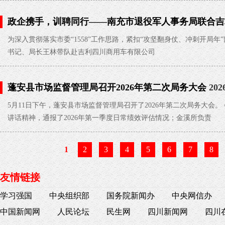
政企携手，训聘同行——南充市退役军人事务局联合吉
训即就业”直通车
2026-05-27
为深入贯彻落实市委“1558”工作思路，紧扣“攻坚翻身仗、冲刺开局
书记、局长王林带队赴吉利四川商用车有限公司
蓬安县市场监督管理局召开2026年第二次局务大会
202
5月11日下午，蓬安县市场监督管理局召开了2026年第二次局务大会
讲话精神，通报了2026年第一季度日常绩效评估情况；金溪所负责
1
2
3
4
5
6
7
8
友情链接
学习强国
中央组织部
国务院新闻办
中央网信办
中国新闻网
人民论坛
民生网
四川新闻网
四川