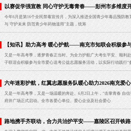
以赛促学强宣教 同心守护无毒青春——彭州市多维度开
活动
2026-06-26
今年6月是第16个全民禁毒宣传月，为深入推进全国青少年毒品预防教育 
与 守护未来 防范青少年药物滥用”主题，统筹
【知讯】助力高考 暖心护航——南充市知联会积极参
09
又是一年高考季，逐梦青春正当时。为全力护航广大考生平安、顺利
子联谊会积极参与全市爱心送考公益志愿服务活动，以实际行动践行“
六年迷彩护航，红翼志愿服务队暖心助力2026南充爱
又是一年高考季，又是一场温暖的奔赴。6月2日上午，“击掌青春 自
府井广场正式启动。全市各爱心单位、爱心企业及社会爱心
路地携手齐联动，合力共治护平安——嘉陵区召开铁路
会议
2026-05-29