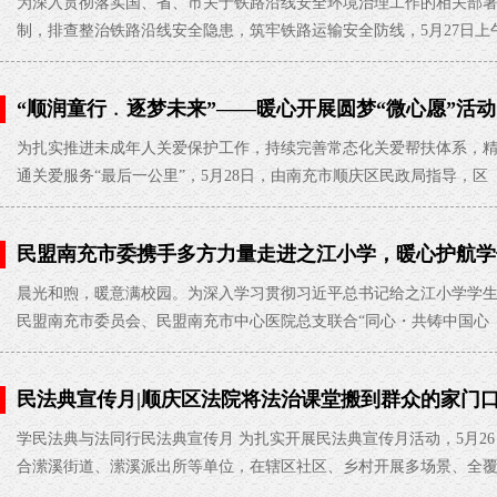
为深入贯彻落实国、省、市关于铁路沿线安全环境治理工作的相关部
制，排查整治铁路沿线安全隐患，筑牢铁路运输安全防线，5月27日上
“顺润童行﹒逐梦未来”——暖心开展圆梦“微心愿”活动
为扎实推进未成年人关爱保护工作，持续完善常态化关爱帮扶体系，
通关爱服务“最后一公里”，5月28日，由南充市顺庆区民政局指导，区
民盟南充市委携手多方力量走进之江小学，暖心护航学
晨光和煦，暖意满校园。为深入学习贯彻习近平总书记给之江小学学生
民盟南充市委员会、民盟南充市中心医院总支联合“同心・共铸中国心
民法典宣传月|顺庆区法院将法治课堂搬到群众的家门
学民法典与法同行民法典宣传月 为扎实开展民法典宣传月活动，5月2
合潆溪街道、潆溪派出所等单位，在辖区社区、乡村开展多场景、全