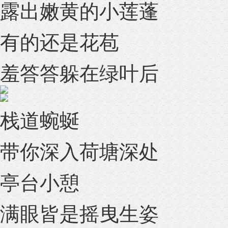
露出嫩黄的小莲蓬
有的还是花苞
羞答答躲在绿叶后
栈道蜿蜒
带你深入荷塘深处
亭台小憩
满眼皆是摇曳生姿