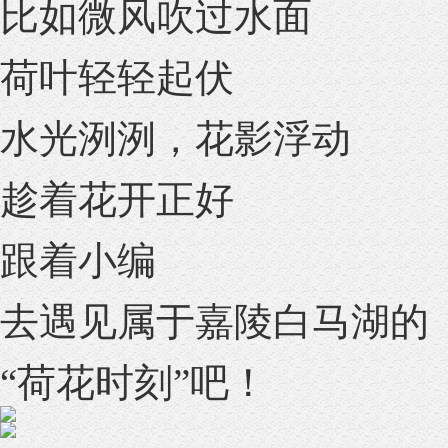
比如微风吹过水面
荷叶轻轻起伏
水光洌洌，花影浮动
趁着花开正好
跟着小编
去遇见属于嘉陵白马湖的
“荷花时刻”吧！